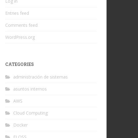
Log in
Entries feed
Comments feed
WordPress.org
CATEGORIES
administración de sistemas
asuntos internos
AWS
Cloud Computing
Docker
FLOSS