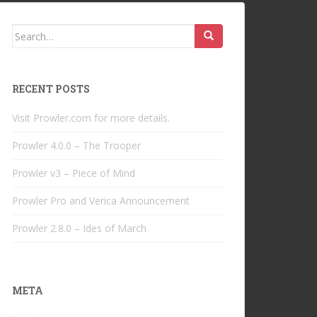
Search
for:
RECENT POSTS
Visit Prowler.com for more details.
Prowler 4.0.0 – The Trooper
Prowler v3 – Piece of Mind
Prowler Pro and Verica Announcement
Prowler 2.8.0 – Ides of March
META