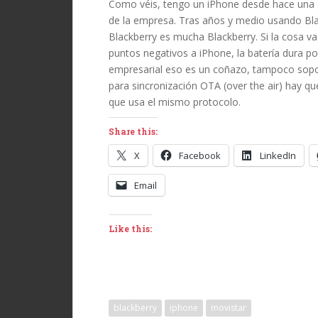
Como véis, tengo un iPhone desde hace una s
de la empresa. Tras años y medio usando Bla
Blackberry es mucha Blackberry. Si la cosa va
puntos negativos a iPhone, la batería dura p
empresarial eso es un coñazo, tampoco sopor
para sincronización OTA (over the air) hay q
que usa el mismo protocolo.
Share this:
X
Facebook
LinkedIn
Email
Like this:
blackberry
iphone
movistar