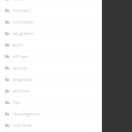
Forensics
Formación
integration
libros
off topic
security
Seguridad
telefonia
Tips
Uncategorized
User level