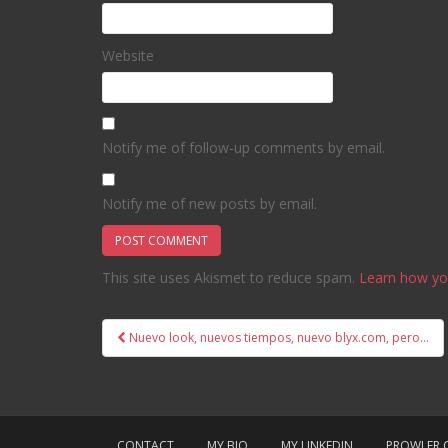
Website
Notify me of follow-up comments by email.
Notify me of new posts by email.
This site uses Akismet to reduce spam.
Learn how yo
Post
Nuevo look, nuevos tiempos, nuevo blyx.com, pero…
navigation
CONTACT
MY BIO
MY LINKEDIN
PROWLER.