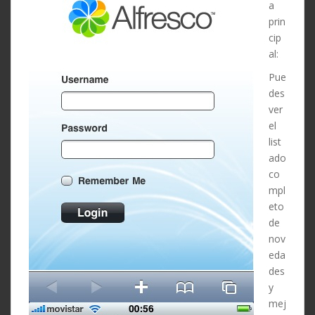
a
prin
cip
al:
Pue
des
ver
el
list
ado
co
mpl
eto
de
nov
eda
des
y
mej