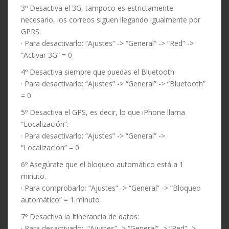
3º Desactiva el 3G, tampoco es estrictamente
necesario, los correos siguen llegando igualmente por
GPRS.
· Para desactivarlo: “Ajustes” -> “General” -> “Red” ->
“Activar 3G” = 0
4º Desactiva siempre que puedas el Bluetooth
· Para desactivarlo: “Ajustes” -> “General” -> “Bluetooth”
= 0
5º Desactiva el GPS, es decir, lo que iPhone llama
“Localización”.
· Para desactivarlo: “Ajustes” -> “General” ->
“Localización” = 0
6º Asegúrate que el bloqueo automático está a 1
minuto.
· Para comprobarlo: “Ajustes” -> “General” -> “Bloqueo
automático” = 1 minuto
7º Desactiva la Itinerancia de datos:
· Para desactivarlo: “Ajustes” -> “General” -> “Red” ->