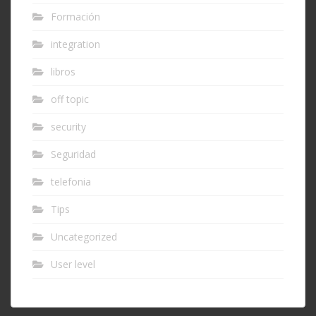
Formación
integration
libros
off topic
security
Seguridad
telefonia
Tips
Uncategorized
User level