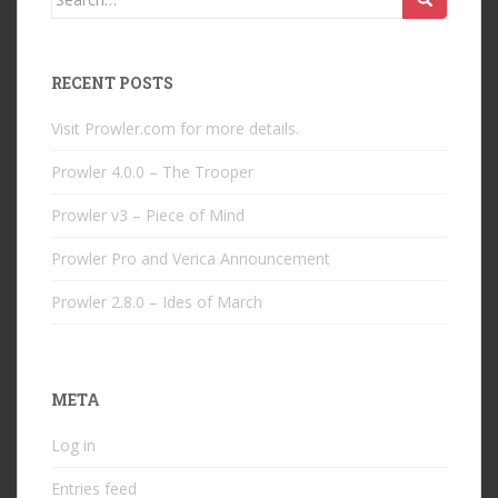
for:
RECENT POSTS
Visit Prowler.com for more details.
Prowler 4.0.0 – The Trooper
Prowler v3 – Piece of Mind
Prowler Pro and Verica Announcement
Prowler 2.8.0 – Ides of March
META
Log in
Entries feed