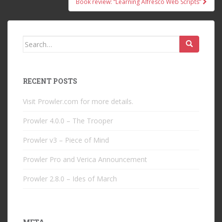
Book review: “Learning Alfresco Web Scripts”
Search
for:
RECENT POSTS
Visit Prowler.com for more details.
Prowler 4.0.0 – The Trooper
Prowler v3 – Piece of Mind
Prowler Pro and Verica Announcement
Prowler 2.8.0 – Ides of March