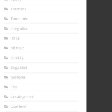
Forensics
Formación
integration
libros
off topic
security
Seguridad
telefonia
Tips
Uncategorized
User level