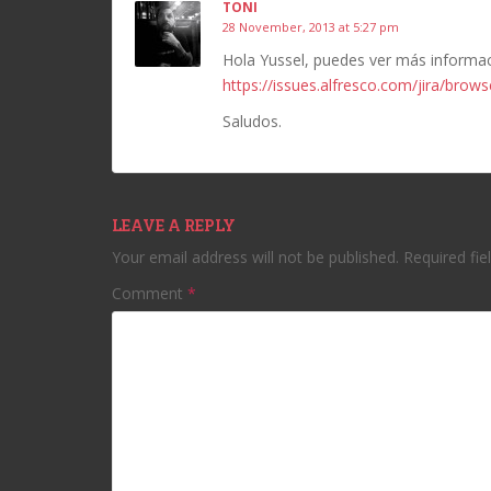
TONI
28 November, 2013 at 5:27 pm
Hola Yussel, puedes ver más informac
https://issues.alfresco.com/jira/bro
Saludos.
LEAVE A REPLY
Your email address will not be published.
Required fi
Comment
*