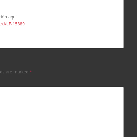
ión aquí:
wse/ALF-15389
elds are marked
*