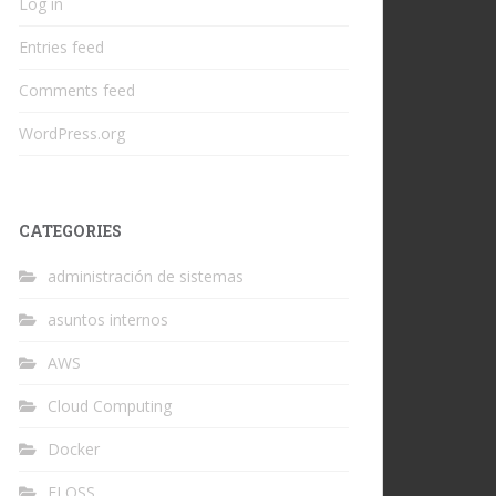
Log in
Entries feed
Comments feed
WordPress.org
CATEGORIES
administración de sistemas
asuntos internos
AWS
Cloud Computing
Docker
FLOSS