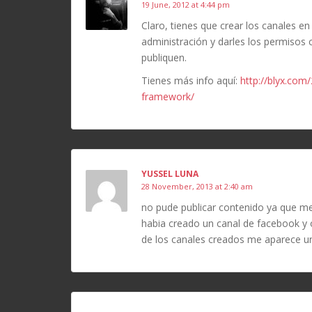
19 June, 2012 at 4:44 pm
Claro, tienes que crear los canales en
administración y darles los permisos 
publiquen.
Tienes más info aquí:
http://blyx.com
framework/
YUSSEL LUNA
28 November, 2013 at 2:40 am
no pude publicar contenido ya que me
habia creado un canal de facebook y 
de los canales creados me aparece u