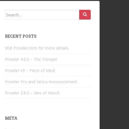
Search
for:
RECENT POSTS
Visit Prowler.com for more details.
Prowler 4.0.0 – The Trooper
Prowler v3 – Piece of Mind
Prowler Pro and Verica Announcement
Prowler 2.8.0 – Ides of March
META