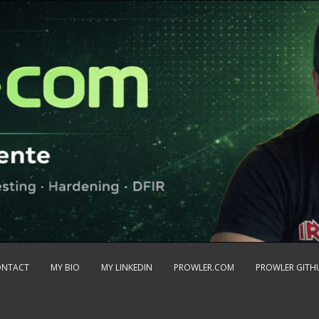
ONTACT
MY BIO
MY LINKEDIN
PROWLER.COM
PROWLER GITH