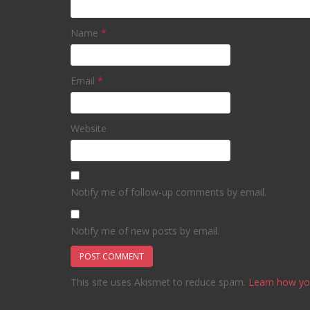
Name
*
Email
*
Website
Notify me of follow-up comments by email.
Notify me of new posts by email.
This site uses Akismet to reduce spam.
Learn how yo