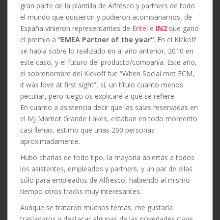
gran parte de la plantilla de Alfresco y partners de todo
el mundo que quisieron y pudieron acompañarnos, de
España vinieron representantes de
Entel
e
IN2
que ganó
el premio a
“EMEA Partner of the year”
. En el Kickoff
se habla sobre lo realizado en al año anterior, 2010 en
este caso, y el futuro del producto/compañía. Este año,
el sobrenombre del Kickoff fue “When Social met ECM,
it was love at first sight”, sí, un título cuanto menos
peculiar, pero luego os explicaré a qué se refiere.
En cuanto a asistencia decir que las salas reservadas en
el MJ Marriot Grande Lakes, estaban en todo momento
casi llenas, estimo que unas 200 personas
aproximadamente.
Hubo charlas de todo tipo, la mayoría abiertas a todos
los asistentes, empleados y partners, y un par de ellas
sólo para empleados de Alfresco, habiendo al mismo
tiempo otros tracks muy interesantes.
Aunque se trataron muchos temas, me gustaría
trasladaros y destacar algunas de las novedades clave