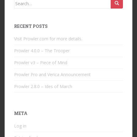
Search
for:
RECENT POSTS
Visit Prowler.com for more details.
Prowler 4.0.0 – The Trooper
Prowler v3 – Piece of Mind
Prowler Pro and Verica Announcement
Prowler 2.8.0 – Ides of March
META
Log in