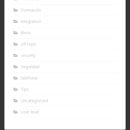
Formación
integration
libros
off topic
security
Seguridad
telefonia
Tips
Uncategorized
User level