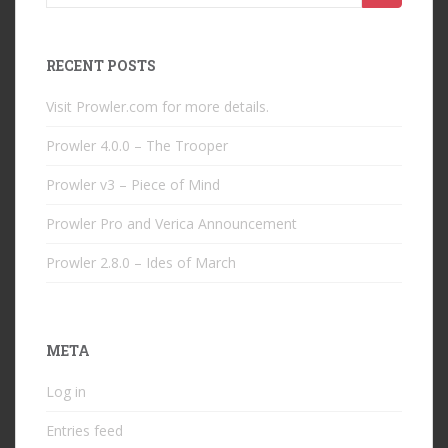
for:
RECENT POSTS
Visit Prowler.com for more details.
Prowler 4.0.0 – The Trooper
Prowler v3 – Piece of Mind
Prowler Pro and Verica Announcement
Prowler 2.8.0 – Ides of March
META
Log in
Entries feed