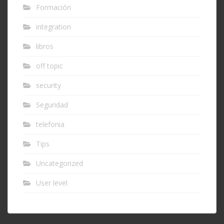
Formación
integration
libros
off topic
security
Seguridad
telefonia
Tips
Uncategorized
User level