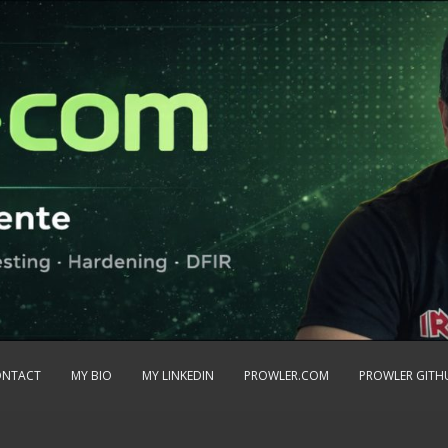
ONTACT
MY BIO
MY LINKEDIN
PROWLER.COM
PROWLER GITH