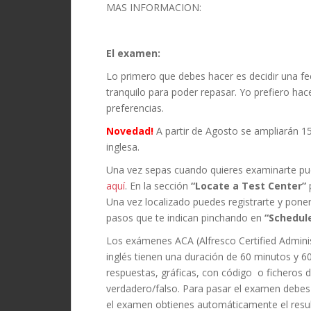
MAS INFORMACION:
El examen:
Lo primero que debes hacer es decidir una fe
tranquilo para poder repasar. Yo prefiero ha
preferencias.
Novedad!
A partir de Agosto se ampliarán 1
inglesa.
Una vez sepas cuando quieres examinarte pu
aquí
. En la sección
“Locate a Test Center”
p
Una vez localizado puedes registrarte y pone
pasos que te indican pinchando en
“Schedul
Los exámenes ACA (Alfresco Certified Administ
inglés tienen una duración de 60 minutos y 6
respuestas, gráficas, con código o ficheros 
verdadero/falso. Para pasar el examen debes a
el examen obtienes automáticamente el resul