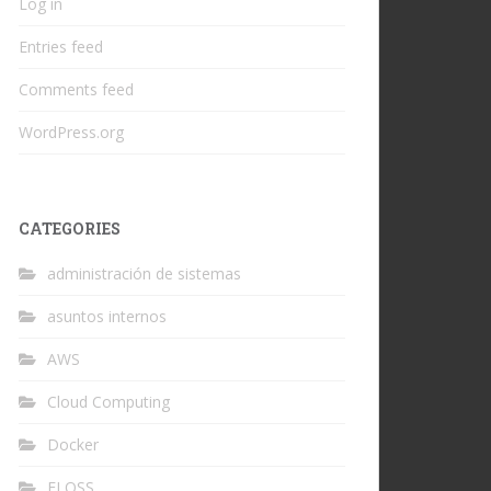
Log in
Entries feed
Comments feed
WordPress.org
CATEGORIES
administración de sistemas
asuntos internos
AWS
Cloud Computing
Docker
FLOSS