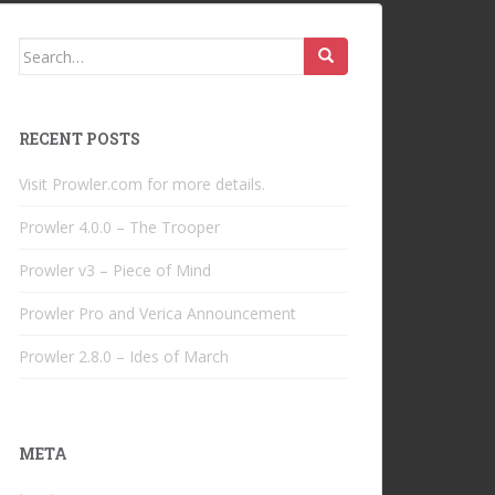
Search
for:
RECENT POSTS
Visit Prowler.com for more details.
Prowler 4.0.0 – The Trooper
Prowler v3 – Piece of Mind
Prowler Pro and Verica Announcement
Prowler 2.8.0 – Ides of March
META