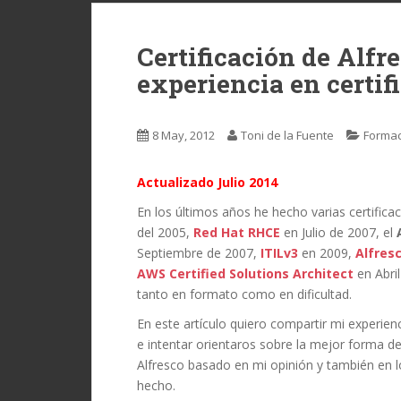
Certificación de Alf
experiencia en certif
8 May, 2012
Toni de la Fuente
Formac
Actualizado Julio 2014
En los últimos años he hecho varias certific
del 2005,
Red Hat RHCE
en Julio de 2007, el
Septiembre de 2007,
ITILv3
en 2009,
Alfres
AWS Certified Solutions Architect
en Abri
tanto en formato como en dificultad.
En este artículo quiero compartir mi experien
e intentar orientaros sobre la mejor forma de
Alfresco basado en mi opinión y también en
hecho.