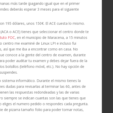
anas más tarde (pagando igual que en el primer
endes deberás esperar 3 meses para el siguiente
 son 195 dólares, unos 150€. El ACE cuesta lo mismo.
(ACA o ACE) tienes que seleccionar el centro donde te
ituto FOC
, en el municipio de Maracena, a 15 minutos
o centro me examiné de Linux LPI e incluso fui
s, así que me iba a encontrar como en casa. No
ue conoce a la gente del centro de examen, durante
ara poder auditar tu examen y debes dejar fuera de la
os bolsillos (teléfono móvil, etc.). No hay opción de
 suspendes.
o sistema informático. Durante el mismo tienes la
nes dudas para revisarlas al terminar las 60, antes de
 tienen las respuestas redondeadas y las de varias
ro siempre se indican cuantas son las que tienes que
 no eliges el numero pedido o respondes cada pregunta.
e de pizarra tamaño folio para poder tomar notas,