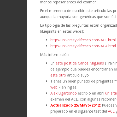
menos repasar antes del examen.
En el momento de escribir este artículo las 
aunque la mayoría son genéricas que son útile
La tipología de las preguntas están organizad
blueprints en estas webs):
http://university.alfresco.com/ACE.html
http://university.alfresco.com/ACA.html
Más información:
En
este post de Carlos Miguens
(Traini
de ejemplo que puedes encontrar en el
este otro
artículo suyo.
Tienes un buen puñado de preguntas f
web
– en inglés.
Alex Ugartondo
escribió en abril
un artí
examen del ACE, con algunas recomend
Actualizado 25/Mayo/2012:
Puedes v
preparado en el siguiente test del
ACE
y