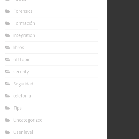
Forensics
Formación
integration
libros
off topic
security
Seguridad
telefonia
Tips
Uncategorized
User level