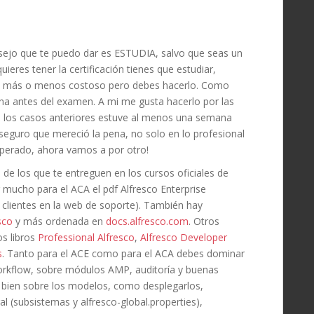
nsejo que te puedo dar es ESTUDIA, salvo que seas un
ieres tener la certificación tienes que estudiar,
erá más o menos costoso pero debes hacerlo. Como
a antes del examen. A mi me gusta hacerlo por las
s los casos anteriores estuve al menos una semana
seguro que mereció la pena, no solo en lo profesional
uperado, ahora vamos a por otro!
 de los que te entreguen en los cursos oficiales de
 mucho para el ACA el pdf Alfresco Enterprise
a clientes en la web de soporte). También hay
sco
y más ordenada en
docs.alfresco.com
. Otros
os libros
Professional Alfresco
,
Alfresco Developer
s
. Tanto para el ACE como para el ACA debes dominar
orkflow, sobre módulos AMP, auditoría y buenas
a bien sobre los modelos, como desplegarlos,
l (subsistemas y alfresco-global.properties),