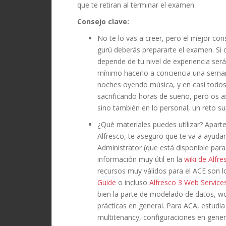
que te retiran al terminar el examen.
Consejo clave:
No te lo vas a creer, pero el mejor co
gurú deberás prepararte el examen. Si qu
depende de tu nivel de experiencia s
mínimo hacerlo a conciencia una seman
noches oyendo música, y en casi todo
sacrificando horas de sueño, pero os a
sino también en lo personal, un reto s
¿Qué materiales puedes utilizar? Aparte
Alfresco, te aseguro que te va a ayudar
Administrator (que está disponible par
información muy útil en la
wiki de Alfre
recursos muy válidos para el ACE son l
Guide
o incluso
Alfresco 3 Web Service
bien la parte de modelado de datos, w
prácticas en general. Para ACA, estudi
multitenancy, configuraciones en genera