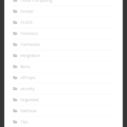
Cloud Computing
Docker
FLOSS
Forensics
Formación
integration
libros
off topic
security
Seguridad
telefonia
Tips