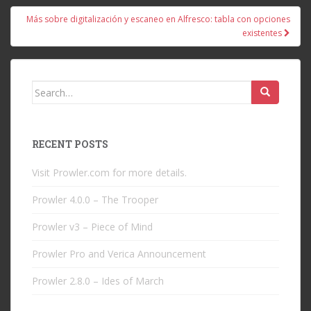
Más sobre digitalización y escaneo en Alfresco: tabla con opciones
existentes
Search
for:
RECENT POSTS
Visit Prowler.com for more details.
Prowler 4.0.0 – The Trooper
Prowler v3 – Piece of Mind
Prowler Pro and Verica Announcement
Prowler 2.8.0 – Ides of March