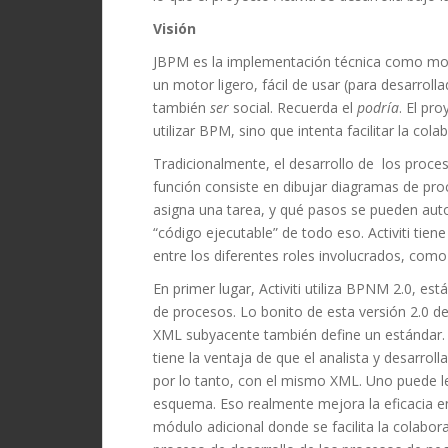
Visión
JBPM es la implementación técnica como mo
un motor ligero, fácil de usar (para desarrolla
también
ser
social.
Recuerda el
podría
.
El pro
utilizar BPM, sino que intenta facilitar la co
Tradicionalmente, el desarrollo de los proces
función consiste en dibujar diagramas de proces
asigna una tarea, y qué pasos se pueden auto
“código ejecutable”
de todo eso.
Activiti tie
entre los diferentes roles involucrados, como 
En primer lugar, Activiti utiliza BPNM 2.0, 
de procesos.
Lo bonito de esta versión 2.0 de
XML subyacente también define un estándar.
tiene la ventaja de que el analista y desarr
por lo tanto, con el mismo XML.
Uno puede
l
esquema.
Eso realmente mejora la eficacia e
módulo adicional donde se facilita la colaborac