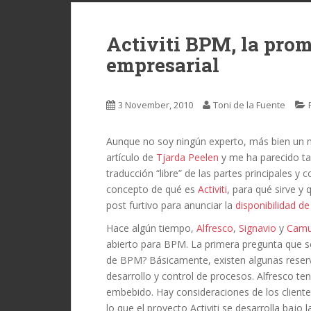
Activiti BPM, la prom
empresarial
3 November, 2010
Toni de la Fuente
Aunque no soy ningún experto, más bien un 
artículo de
Tjarda Peelen
y me ha parecido ta
traducción “libre” de las partes principales y 
concepto de qué es
Activiti
, para qué sirve 
post furtivo para anunciar la
disponibilidad de
Hace algún tiempo,
Alfresco
,
Signavio
y
Cam
abierto para BPM.
La
primera pregunta que 
de BPM?
Básicamente, existen algunas reser
desarrollo y control de procesos.
Alfresco te
embebido.
Hay consideraciones de los clientes
lo que el proyecto Activiti se desarrolla bajo 