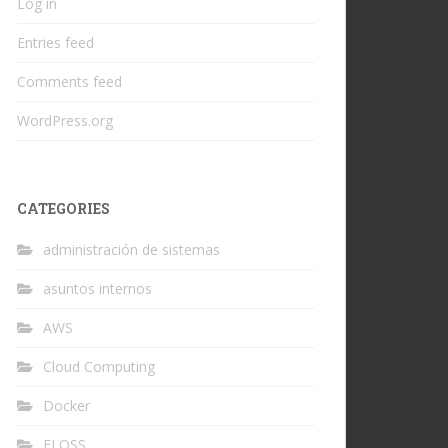
Log in
Entries feed
Comments feed
WordPress.org
CATEGORIES
administración de sistemas
asuntos internos
AWS
Cloud Computing
Docker
FLOSS