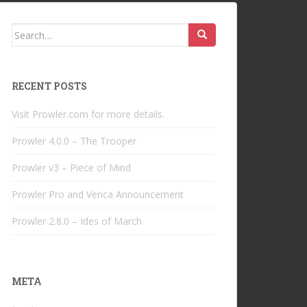
Search
for:
RECENT POSTS
Visit Prowler.com for more details.
Prowler 4.0.0 – The Trooper
Prowler v3 – Piece of Mind
Prowler Pro and Verica Announcement
Prowler 2.8.0 – Ides of March
META