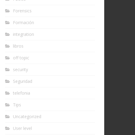
Forensics
Formación
integration
libros
off topic
security
Seguridad
telefonia
Tips
Uncategorized
User level