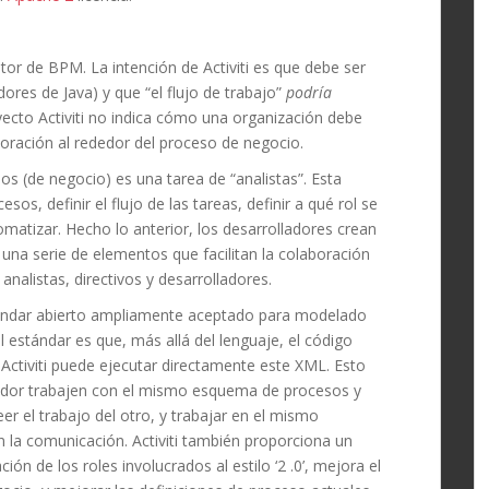
tor de BPM.
La intención de
Activiti es que debe ser
dores de Java) y que “el flujo de trabajo”
podría
yecto Activiti no indica cómo una organización debe
laboración al rededor del proceso de negocio.
os (de negocio) es una tarea de “analistas”.
Esta
os, definir el flujo de las tareas, definir a qué rol se
matizar. Hecho lo anterior, los desarrolladores crean
ne una serie de elementos que facilitan la colaboración
analistas, directivos y desarrolladores.
estándar abierto ampliamente aceptado para modelado
l estándar es que, más allá del lenguaje, el código
Activiti puede ejecutar directamente este XML.
Esto
ollador trabajen con el mismo esquema de procesos y
eer el trabajo del otro, y trabajar en el mismo
n la comunicación.
Activiti también proporciona un
ión de los roles involucrados al estilo ‘2 .0’, mejora el