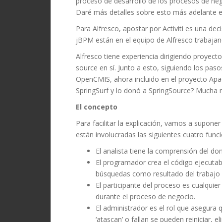
proceso de desarrollo de los procesos de neg
Daré más detalles sobre esto más adelante en
Para Alfresco, apostar por Activiti es una dec
jBPM están en el equipo de Alfresco trabajan
Alfresco tiene experiencia dirigiendo proyec
source en sí.
Junto a esto, siguiendo los paso
OpenCMIS, ahora incluido en el proyecto Apa
SpringSurf y lo donó a SpringSource? Mucha 
El concepto
Para facilitar la explicación, vamos a supon
están involucradas las siguientes cuatro func
El analista tiene la comprensión del do
El programador crea el código ejecutab
búsquedas como resultado del trabajo d
El participante del proceso es cualquie
durante el proceso de negocio.
El administrador es el rol que asegura
‘atascan’ o fallan se pueden reiniciar, e