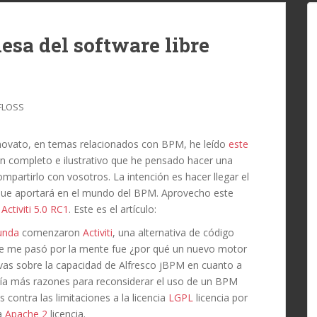
esa del software libre
FLOSS
novato, en temas relacionados con BPM, he leído
este
n completo e ilustrativo que he pensado hacer una
compartirlo con vosotros. La intención es hacer llegar el
y que aportará en el mundo del BPM. Aprovecho este
 Activiti 5.0 RC1
. Este es el artículo:
unda
comenzaron
Activiti
, una alternativa de código
se me pasó por la mente fue ¿por qué un nuevo motor
vas sobre la capacidad de Alfresco jBPM en cuanto a
nía más razones para reconsiderar el uso de un BPM
 contra las limitaciones a la licencia
LGPL
licencia por
la
Apache 2
licencia.