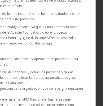
ocio, y mejorar las definiciones de proceso actuales.
 este artículo.
isión bien pensada.
Dos de los padres fundadores de
do para este proyecto.
tos de código abierto, ya que es una compañía open
s de la
Apache Foundation, creó el proyecto
che Chemistry.
(¿He dicho que Alfresco desarrolló
movimiento de código abierto aquí…)
er que en el desarrollo y operación de procesos BPM
iones:
minio de negocios y define los procesos y tareas.
le, para completar las tareas automatizadas y las
e los analistas.
r persona de la organización que se le asigna una tarea
 que el sistema BPM funcionará.
Las tareas que
liminar o reasignar.
Este rol es comprender cómo