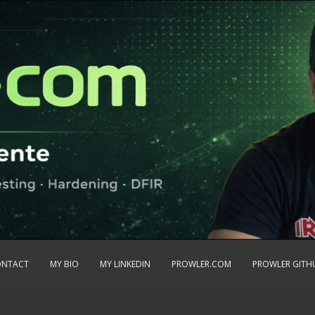
ONTACT
MY BIO
MY LINKEDIN
PROWLER.COM
PROWLER GITH