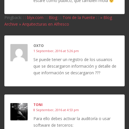
estaré como público, que también mola
Pingback:
: : blyx.com : : Blog : : Toni de la Fuente : : » Blog
Archive » Arquitecturas en Alfresco
OXTO
1 September, 2016 at 5:26 pm
Se puede tener un registro de los usuarios
que se descargaron información y detalle de
que información se descargaron ???
TONI
8 September, 2016 at 4:53 pm
Para ello debes activar la auditoría o usar
software de terceros: