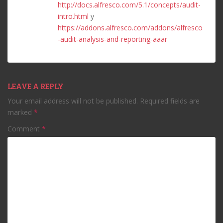
http://docs.alfresco.com/5.1/concepts/audit-
intro.html
y
https://addons.alfresco.com/addons/alfresco
-audit-analysis-and-reporting-aaar
LEAVE A REPLY
Your email address will not be published.
Required fields are
marked
*
Comment
*