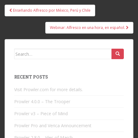
Post
Enseñando Alfresco por México, Perú y Chile
navigation
Webinar: Alfresco en una hora, en español.
Search
for:
RECENT POSTS
Visit Prowler.com for more details.
Prowler 4.0.0 – The Trooper
Prowler v3 – Piece of Mind
Prowler Pro and Verica Announcement
Prowler 2.8.0 – Ides of March