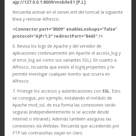
ajp://127.0.0.1:8009/mobile$1 [P,L]
Recuerda activar en el server.xml del tomcat la siguiente
línea y reiniciar Alfresco:
<Connector port=”8009″ enableLookups=”false”
protocol=”AJP/1.3″ redirectPort=”8443″ />
6. Revisa los logs de Apache y del servidor de
aplicaciones continuamente (en Apache el access_log y
el error_log así como sus variantes SSL). En cuanto a
Alfresco, recuerda que existe el log4j.properties y te
permite investigar cualquier evento que ocurra en
Alfresco.
7. Protege los accesos y autenticaciones con
SSL
. Esto
se consigue, por ejemplo, instalando el módulo de
Apache mod_ssl, de esa forma las conexiones serán
seguras (independientemente si se accede desde
Internet o Intranet). Además también aseguras las
conexiones vía Webdav. Recuerda que accediendo por
FTP las contraseñas viajan en claro.