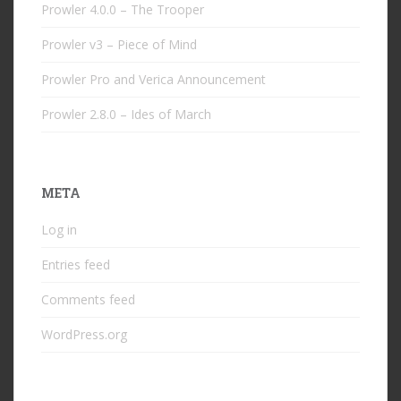
Prowler 4.0.0 – The Trooper
Prowler v3 – Piece of Mind
Prowler Pro and Verica Announcement
Prowler 2.8.0 – Ides of March
META
Log in
Entries feed
Comments feed
WordPress.org