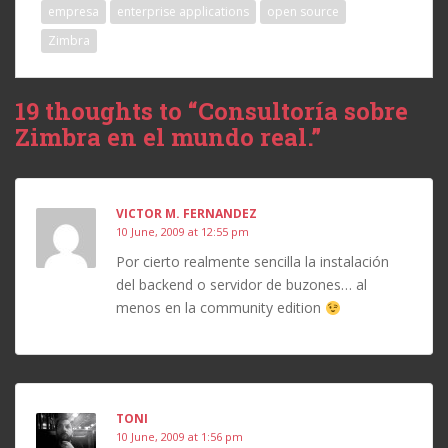
empresa
enterprise applications
open source
Zimbra
19 thoughts to “Consultoría sobre
Zimbra en el mundo real.”
VICTOR M. FERNANDEZ
10 June, 2009 at 12:55 pm
Por cierto realmente sencilla la instalación
del backend o servidor de buzones… al
menos en la community edition
TONI
10 June, 2009 at 1:56 pm