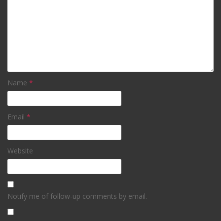
Name
*
Email
*
Website
Notify me of follow-up comments by email.