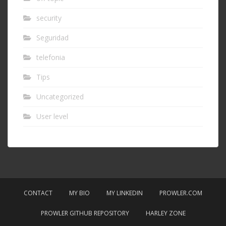
security
Seguridad
telefonia
Tips
Uncategorized
User level
CONTACT
MY BIO
MY LINKEDIN
PROWLER.COM
PROWLER GITHUB REPOSITORY
HARLEY ZONE