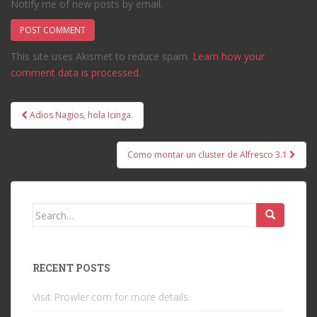
Notify me of new posts by email.
This site uses Akismet to reduce spam.
Learn how your
comment data is processed.
Post
Adios Nagios, hola Icinga.
navigation
Como montar un cluster de Alfresco 3.1
Search
for:
RECENT POSTS
Visit Prowler.com for more details.