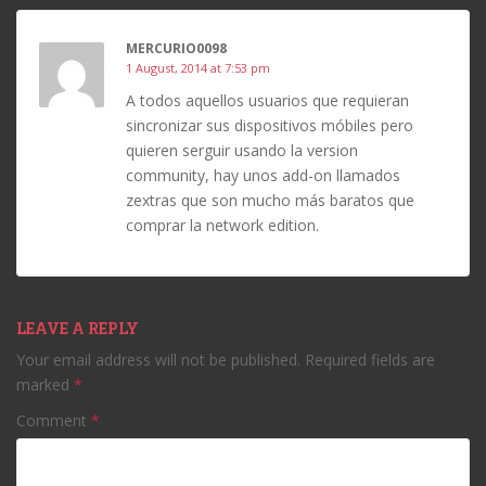
MERCURIO0098
1 August, 2014 at 7:53 pm
A todos aquellos usuarios que requieran
sincronizar sus dispositivos móbiles pero
quieren serguir usando la version
community, hay unos add-on llamados
zextras que son mucho más baratos que
comprar la network edition.
LEAVE A REPLY
Your email address will not be published.
Required fields are
marked
*
Comment
*