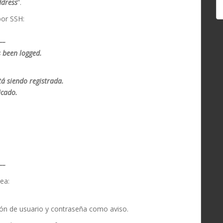
ddress
”.
por SSH:
–
 been logged.
á siendo registrada.
icado.
–
ea:
ción de usuario y contraseña como aviso.