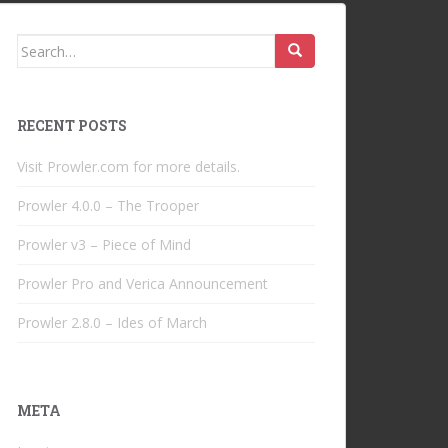
Search
for:
RECENT POSTS
Visit Prowler.com for more details.
Prowler 4.0.0 – The Trooper
Prowler v3 – Piece of Mind
Prowler Pro and Verica Announcement
Prowler 2.8.0 – Ides of March
META