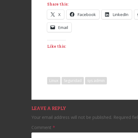
Share this:
X
Facebook
LinkedIn
Email
Like this:
Linux
Seguridad
sys admin
LEAVE A REPLY
Your email address will not be published.
Required fi
Comment
*