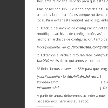
Recuerda reiniciar el servicio para que estos
Más cosas con ssh. Si cuando accedes a tu ser
usuario y la contraseña es porque no tienes 
local. Para evitar esta lentitud haz lo siguiente
1º Backup del archivo de configuración del s
modifiques archivos de configuración, así te
hecho en archivos de configuración, tanto de
[root@amanita ~]#
cp /etc/ssh/sshd_config /
2º Editamos el archivo
/etc/ssh/sshd_config
y l
UseDNS no
. Es decir, quitamos el comentari
3º Reiniciamos el servidor SSH para que teng
[root@amanita ~]#
/etc/init.d/sshd restart
Parando sshd: [ OK 
Iniciando sshd: [ OK 
A partir de ahora deberemos acceder a nuest
necesitemos, haremos su a root.