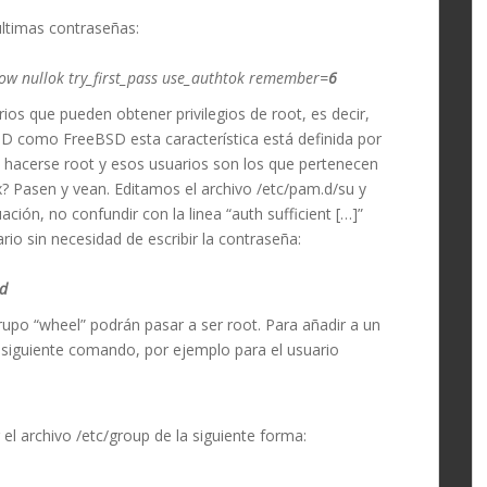
 últimas contraseñas:
 nullok try_first_pass use_authtok remember=
6
os que pueden obtener privilegios de root, es decir,
SD como FreeBSD esta característica está definida por
de hacerse root y esos usuarios son los que pertenecen
? Pasen y vean. Editamos el archivo /etc/pam.d/su y
ción, no confundir con la linea “auth sufficient […]”
rio sin necesidad de escribir la contraseña:
d
rupo “wheel” podrán pasar a ser root. Para añadir a un
 siguiente comando, por ejemplo para el usuario
el archivo /etc/group de la siguiente forma: