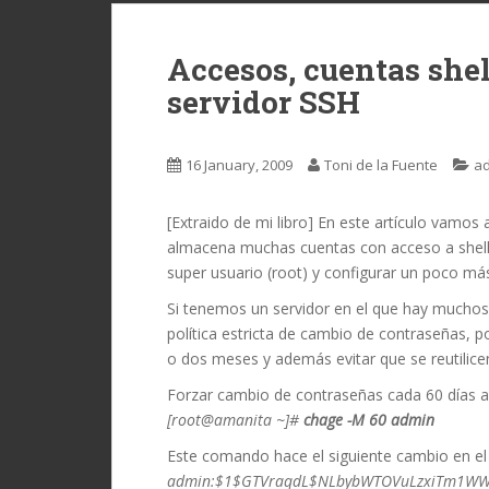
Accesos, cuentas shel
servidor SSH
16 January, 2009
Toni de la Fuente
ad
[Extraido de mi libro] En este artículo vamos
almacena muchas cuentas con acceso a shell, 
super usuario (root) y configurar un poco má
Si tenemos un servidor en el que hay muchos
política estricta de cambio de contraseñas,
o dos meses y además evitar que se reutilice
Forzar cambio de contraseñas cada 60 días al
[root@amanita ~]#
chage -M 60 admin
Este comando hace el siguiente cambio en el
admin:$1$GTVraqdL$NLbybWTOVuLzxiTm1WW