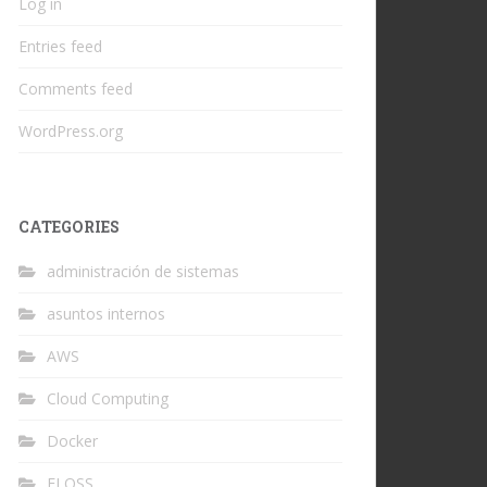
Log in
Entries feed
Comments feed
WordPress.org
CATEGORIES
administración de sistemas
asuntos internos
AWS
Cloud Computing
Docker
FLOSS