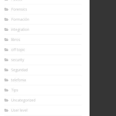
Forensics
Formación
integration
libros
off topic
security
Seguridad
telefonia
Tips
Uncategorized
User level