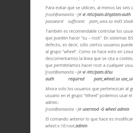
Para evitar que se utilicen, al menos las seis
[root@amanita ~]#
vi /etc/pam.d/system-auth
password sufficient pam_unix.so md5 shadow
También es recomendable controlar los usuari
que pueden hacer “su – root”. En sistemas B
defecto, es decir, sólo ciertos usuarios pue
al grupo “wheel”. Como se hace esto en Linux
descomentamos la linea que se cita a continua
que permitiríamos hacer root a cualquier usua
[
root@amanita ~]#
vi /etc/pam.d/su
auth required pam_wheel.so use_ui
Ahora solo los usuarios que pertenezcan al g
usuario en el grupo “Wheel” podemos usar el
admin.:
[root@amanita ~]#
usermod -G wheel admin
El comando anterior lo que hace es modificar 
wheel:x:10:root,
admin