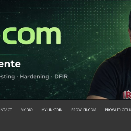
ONTACT
MY BIO
MY LINKEDIN
PROWLER.COM
PROWLER GITH