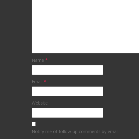
Name
*
Email
*
Website
Notify me of follow-up comments by email.