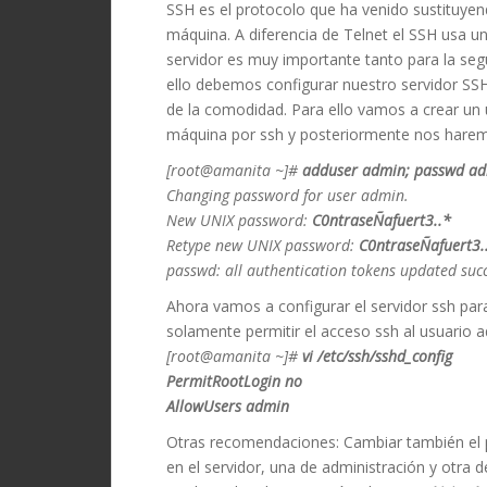
SSH es el protocolo que ha venido sustituyen
máquina. A diferencia de Telnet el SSH usa un
servidor es muy importante tanto para la se
ello debemos configurar nuestro servidor SSH
de la comodidad. Para ello vamos a crear un 
máquina por ssh y posteriormente nos haremo
[root@amanita ~]#
adduser admin; passwd a
Changing password for user admin.
New UNIX password:
C0ntraseÑafuert3..*
Retype new UNIX password:
C0ntraseÑafuert3.
passwd: all authentication tokens updated succ
Ahora vamos a configurar el servidor ssh par
solamente permitir el acceso ssh al usuario 
[root@amanita ~]#
vi /etc/ssh/sshd_config
PermitRootLogin no
AllowUsers admin
Otras recomendaciones: Cambiar también el pue
en el servidor, una de administración y otra d