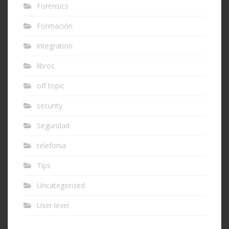
Forensics
Formación
integration
libros
off topic
security
Seguridad
telefonia
Tips
Uncategorized
User level