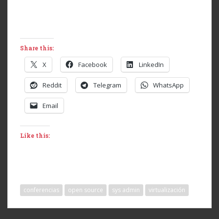
Share this:
X
Facebook
LinkedIn
Reddit
Telegram
WhatsApp
Email
Like this:
conferencias
open source
sys admin
virtualización