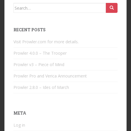
Search
for:
RECENT POSTS
Visit Prowler.com for more details.
Prowler 4.0.0 – The Trooper
Prowler v3 – Piece of Mind
Prowler Pro and Verica Announcement
Prowler 2.8.0 – Ides of March
META
Log in