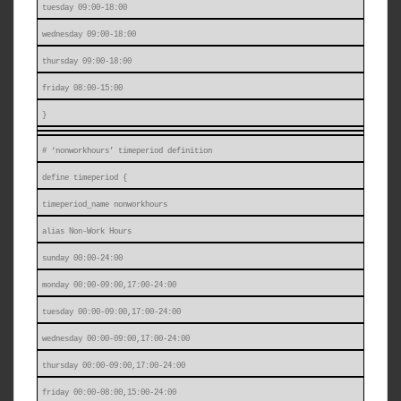
tuesday 09:00-18:00
wednesday 09:00-18:00
thursday 09:00-18:00
friday 08:00-15:00
}
# ‘nonworkhours’ timeperiod definition
define timeperiod {
timeperiod_name nonworkhours
alias Non-Work Hours
sunday 00:00-24:00
monday 00:00-09:00,17:00-24:00
tuesday 00:00-09:00,17:00-24:00
wednesday 00:00-09:00,17:00-24:00
thursday 00:00-09:00,17:00-24:00
friday 00:00-08:00,15:00-24:00