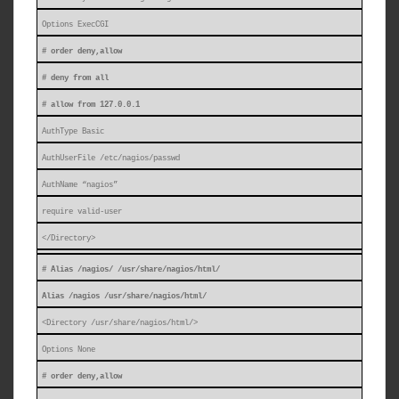
Options ExecCGI
# order deny,allow
# deny from all
# allow from 127.0.0.1
AuthType Basic
AuthUserFile /etc/nagios/passwd
AuthName “nagios”
require valid-user
</Directory>
# Alias /nagios/ /usr/share/nagios/html/
Alias /nagios /usr/share/nagios/html/
<Directory /usr/share/nagios/html/>
Options None
# order deny,allow