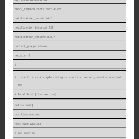
check_command check-host-alive
notification_period 24×7
notification_interval 120
notification_options d,u,r
contact_groups admins
register 0
}
# Since this is a simple configuration file, we only monitor one host
– the
# local host (this machine).
define host{
use linux-server
host_name amanita
alias amanita