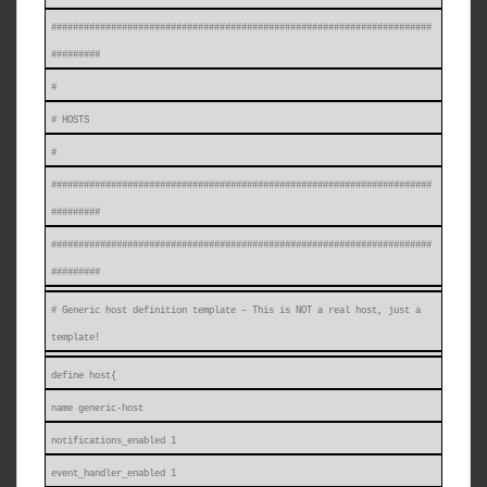
######################################################################
#########
#
# HOSTS
#
######################################################################
#########
######################################################################
#########
# Generic host definition template – This is NOT a real host, just a
template!
define host{
name generic-host
notifications_enabled 1
event_handler_enabled 1