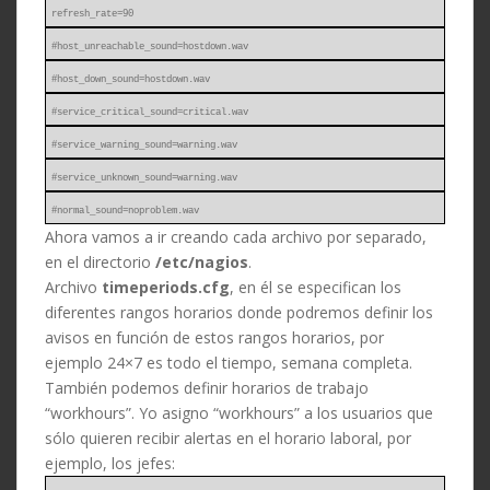
refresh_rate=90
#host_unreachable_sound=hostdown.wav
#host_down_sound=hostdown.wav
#service_critical_sound=critical.wav
#service_warning_sound=warning.wav
#service_unknown_sound=warning.wav
#normal_sound=noproblem.wav
Ahora vamos a ir creando cada archivo por separado,
en el directorio
/etc/nagios
.
Archivo
timeperiods.cfg
, en él se especifican los
diferentes rangos horarios donde podremos definir los
avisos en función de estos rangos horarios, por
ejemplo 24×7 es todo el tiempo, semana completa.
También podemos definir horarios de trabajo
“workhours”. Yo asigno “workhours” a los usuarios que
sólo quieren recibir alertas en el horario laboral, por
ejemplo, los jefes: