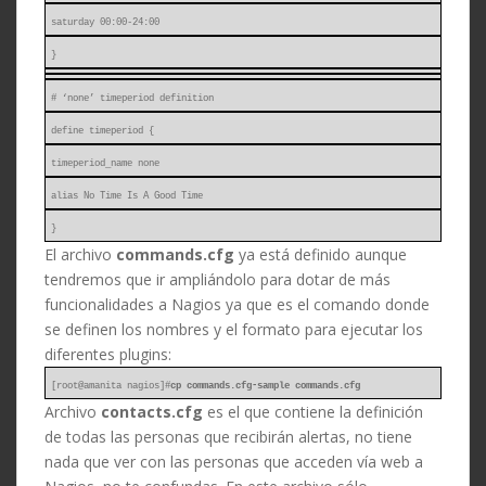
saturday 00:00-24:00
}
# ‘none’ timeperiod definition
define timeperiod {
timeperiod_name none
alias No Time Is A Good Time
}
El archivo
commands.cfg
ya está definido aunque
tendremos que ir ampliándolo para dotar de más
funcionalidades a Nagios ya que es el comando donde
se definen los nombres y el formato para ejecutar los
diferentes plugins:
[root@amanita nagios]#
cp commands.cfg-sample commands.cfg
Archivo
contacts.cfg
es el que contiene la definición
de todas las personas que recibirán alertas, no tiene
nada que ver con las personas que acceden vía web a