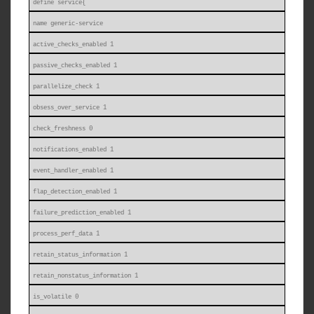
define service{
name generic-service
active_checks_enabled 1
passive_checks_enabled 1
parallelize_check 1
obsess_over_service 1
check_freshness 0
notifications_enabled 1
event_handler_enabled 1
flap_detection_enabled 1
failure_prediction_enabled 1
process_perf_data 1
retain_status_information 1
retain_nonstatus_information 1
is_volatile 0