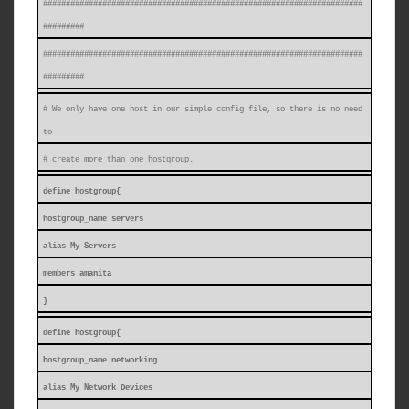
######################################################################
#########
######################################################################
#########
# We only have one host in our simple config file, so there is no need
to
# create more than one hostgroup.
define hostgroup{
hostgroup_name servers
alias My Servers
members amanita
}
define hostgroup{
hostgroup_name networking
alias My Network Devices