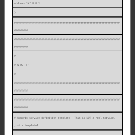
address 127.0.0.1
}
######################################################################
#########
######################################################################
#########
#
# SERVICES
#
######################################################################
#########
######################################################################
#########
# Generic service definition template – This is NOT a real service,
just a template!