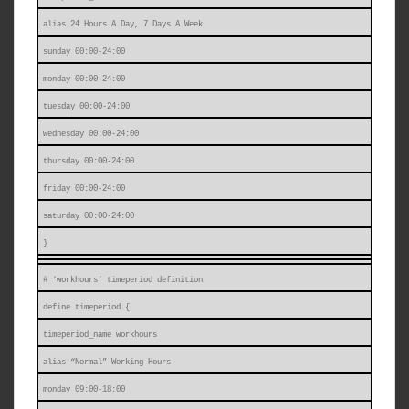
alias 24 Hours A Day, 7 Days A Week
sunday 00:00-24:00
monday 00:00-24:00
tuesday 00:00-24:00
wednesday 00:00-24:00
thursday 00:00-24:00
friday 00:00-24:00
saturday 00:00-24:00
}
# ‘workhours’ timeperiod definition
define timeperiod {
timeperiod_name workhours
alias “Normal” Working Hours
monday 09:00-18:00