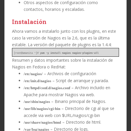
Otros aspectos de configuración como
contactos, horarios y escaladas.
Instalación
Ahora vamos a instalarlo junto con los plugins, en este
caso la versión de Nagios es la 2.6, que es la última
estable. La versión del paquete de plugins es la 1.4.4:
[root@amanita ~]#
yum -y install nagios nagios-plugins-all
Resumen y datos importantes sobre la instalación de
Nagios en Fedora o RedHat:
– Archivos de configuración
/etc/nagios/
– Script de arranque y parada.
/etc/init.d/nagios
– Archivo incluido en
/etc/httpd/conf.d/nagios.conf
Apache para mostrar Nagios via web.
– Binario principal de Nagios.
/usr/sbin/nagios
– Directorio de cgi al que se
/usr/lib/nagios/cgi-bin
accede via web con $URL/nagios/cgi-bin
– Directorio de html.
/usr/share/nagios/html
– Directorio de logs.
/var/log/nagios