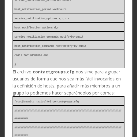
service_notification_period workhours
host_notification_period workhours
service_notification_options w,u,c,r
host_notification_options d,r
service_notification_commands notify-by-email
host_notification_commands host-notify-by-email
email
toni@dominio.com
}
El archivo
contactgroups.cfg
nos sirve para agrupar
usuarios de forma que nos sea más fácil invocarlos en
la definición de hosts, para añadir más miembros a un
grupo lo podremos hacer separándolos por comas:
[root@amanita nagios]#
vi contactgroups.cfg
######################################################################
#########
######################################################################
#########