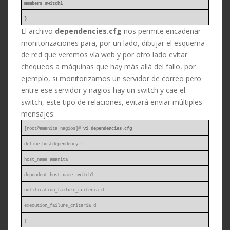
members switch1
}
El archivo
dependencies.cfg
nos permite encadenar
monitorizaciones para, por un lado, dibujar el esquema
de red que veremos vía web y por otro lado evitar
chequeos a máquinas que hay más allá del fallo, por
ejemplo, si monitorizamos un servidor de correo pero
entre ese servidor y nagios hay un switch y cae el
switch, este tipo de relaciones, evitará enviar múltiples
mensajes:
[root@amanita nagios]#
vi dependencies.cfg
define hostdependency {
host_name amanita
dependent_host_name switch1
notification_failure_criteria d
execution_failure_criteria d
}