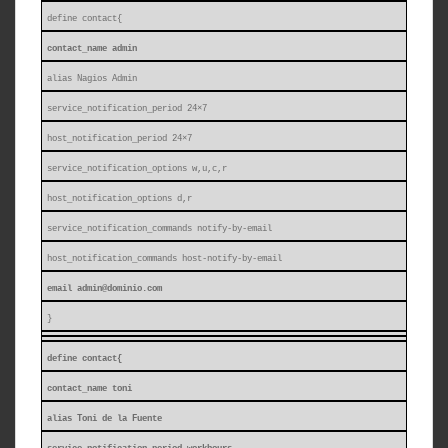
define contact{
contact_name admin
alias Nagios Admin
service_notification_period 24×7
host_notification_period 24×7
service_notification_options w,u,c,r
host_notification_options d,r
service_notification_commands notify-by-email
host_notification_commands host-notify-by-email
email
admin@dominio.com
}
define contact{
contact_name toni
alias Toni de la Fuente