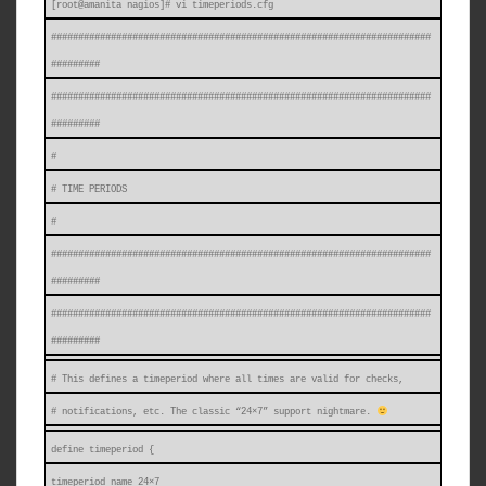
[root@amanita nagios]# vi timeperiods.cfg
######################################################################
#########
######################################################################
#########
#
# TIME PERIODS
#
######################################################################
#########
######################################################################
#########
# This defines a timeperiod where all times are valid for checks,
# notifications, etc. The classic “24×7” support nightmare.
define timeperiod {
timeperiod_name 24×7