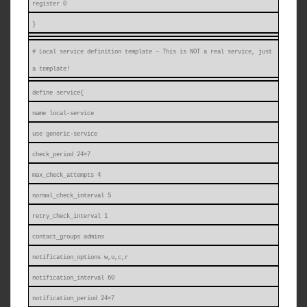
register 0
}
# Local service definition template – This is NOT a real service, just
a template!
define service{
name local-service
use generic-service
check_period 24×7
max_check_attempts 4
normal_check_interval 5
retry_check_interval 1
contact_groups admins
notification_options w,u,c,r
notification_interval 60
notification_period 24×7