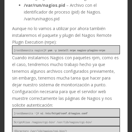
/var/run/nagios.pid
– Archivo con el
identificador de proceso (pid) de Nagios.
/var/run/nagios.pid
Aunque no lo vamos a utilizar por ahora también
instalaremos el paquete y plugin del Nagios Remote
Plugin Execution (nrpe):
[root@amanita nagios]#
yum -y install nrpe nagios-plugins-nrpe
Cuando instalamos Nagios con paquetes rpm, como es
el caso, tendremos mucho trabajo hecho ya que
tenemos algunos archivos configurados previamente,
sin embargo, tenemos mucha tarea que hacer para
dejar nuestro sistema de monitorización a punto.
Configuración necesaria para que el servidor web
muestre correctamente las páginas de Nagios y nos
solicite autenticación:
[root@amanita ~]#
vi /etc/httpd/conf.d/nagios.conf
ScriptAlias /nagios/cgi-bin/ /usr/lib/nagios/cgi-bin/
<Directory /usr/lib/nagios/cgi-bin/>