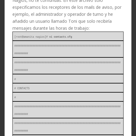
Nagios, no te confundas. En este archivo sólo
especificamos los receptores de los mails de aviso, por
ejemplo, el administrador y operador de turno y he
añadido un usuario llamado Toni que solo recibiría
mensajes durante las horas de trabajo:
[root@amanita nagios]#
vi contacts.cfg
######################################################################
#########
######################################################################
#########
#
# CONTACTS
#
######################################################################
#########
######################################################################
#########