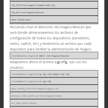
cfg_file=/etc/nagios/timeperiods.cfg
cfg_dir=/etc/nagios/devices
date_format=euro
Recuerda crear el directorio /etc/nagios/devices que
será donde almacenaremos los archivos de
configuración de todos los dispositivos (servidores,
ruters, switch, etc) y tendremos un archivo por cada
dispositivo para facilitar la administración de Nagios:
[root@amanita nagios]#
mkdir /etc/nagios/devices
Adaptamos ahora el archivo
cgi.cfg
, ojo con los
usuarios:
[root@amanita nagios]#
cp cgi.cfg-sample cgi.cfg
[root@amanita nagios]#
vi cgi.cfg
main_config_file=/etc/nagios/nagios.cfg
physical_html_path=/usr/share/nagios/share
url_html_path=/nagios