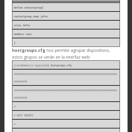
define contactgroup{
contactgroup_name jefes
alias Jefes
members toni
}
hostgroups.cfg
nos permite agrupar dispositivos,
estos grupos se verán en la interfaz web:
[root@amanita nagios]#
vi hostgroups.cfg
######################################################################
#########
######################################################################
#########
#
# HOST GROUPS
#