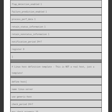
flap_detection_enabled 1
failure_prediction_enabled 1
process_perf_data 1
retain_status_information 1
retain_nonstatus_information 1
notification_period 24×7
register 0
}
# Linux host definition template – This is NOT a real host, just a
template!
define host{
name linux-server
use generic-host
check_period 24×7
max_check_attempts 10