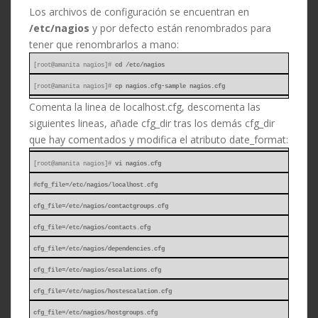
Los archivos de configuración se encuentran en
/etc/nagios
y por defecto están renombrados para
tener que renombrarlos a mano:
[root@amanita nagios]#
cd /etc/nagios
[root@amanita nagios]#
cp nagios.cfg-sample nagios.cfg
Comenta la linea de localhost.cfg, descomenta las
siguientes lineas, añade cfg_dir tras los demás cfg_dir
que hay comentados y modifica el atributo date_format:
[root@amanita nagios]#
vi nagios.cfg
#cfg_file=/etc/nagios/localhost.cfg
cfg_file=/etc/nagios/contactgroups.cfg
cfg_file=/etc/nagios/contacts.cfg
cfg_file=/etc/nagios/dependencies.cfg
cfg_file=/etc/nagios/escalations.cfg
cfg_file=/etc/nagios/hostescalation.cfg
cfg_file=/etc/nagios/hostgroups.cfg