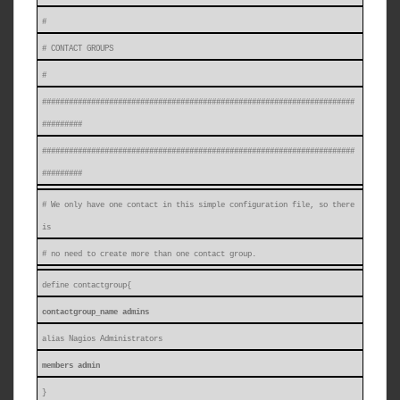
#
# CONTACT GROUPS
#
######################################################################
#########
######################################################################
#########
# We only have one contact in this simple configuration file, so there
is
# no need to create more than one contact group.
define contactgroup{
contactgroup_name admins
alias Nagios Administrators
members admin
}