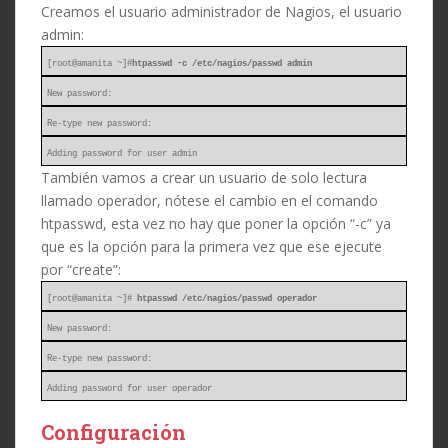
Creamos el usuario administrador de Nagios, el usuario
admin:
[root@amanita ~]#
htpasswd -c /etc/nagios/passwd admin
New password:
Re-type new password:
Adding password for user admin
También vamos a crear un usuario de solo lectura
llamado operador, nótese el cambio en el comando
htpasswd, esta vez no hay que poner la opción “-c” ya
que es la opción para la primera vez que ese ejecute
por “create”:
[root@amanita ~]#
htpasswd /etc/nagios/passwd operador
New password:
Re-type new password:
Adding password for user operador
Configuración