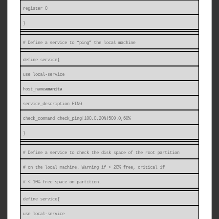
register 0
}
# Define a service to “ping” the local machine
define service{
use local-service
host_name
amanita
service_description PING
check_command check_ping!100.0,20%!500.0,60%
}
# Define a service to check the disk space of the root partition
# on the local machine. Warning if < 20% free, critical if
# < 10% free space on partition.
define service{
use local-service