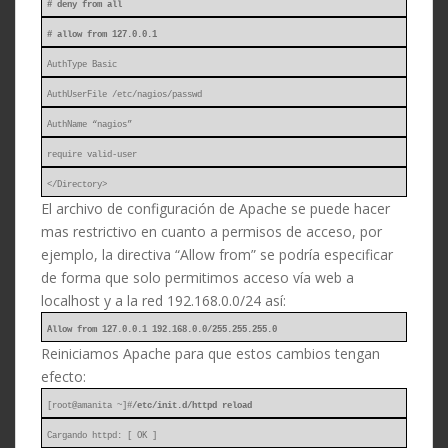
# deny from all
# allow from 127.0.0.1
AuthType Basic
AuthUserFile /etc/nagios/passwd
AuthName “nagios”
require valid-user
</Directory>
El archivo de configuración de Apache se puede hacer
mas restrictivo en cuanto a permisos de acceso, por
ejemplo, la directiva “Allow from” se podría especificar
de forma que solo permitimos acceso vía web a
localhost y a la red 192.168.0.0/24 así:
Allow from 127.0.0.1 192.168.0.0/255.255.255.0
Reiniciamos Apache para que estos cambios tengan
efecto:
[root@amanita ~]#
/etc/init.d/httpd reload
Cargando httpd: [ OK ]