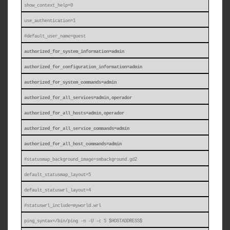
show_context_help=0
use_authentication=1
#default_user_name=guest
authorized_for_system_information=admin
authorized_for_configuration_information=admin
authorized_for_system_commands=admin
authorized_for_all_services=admin,operador
authorized_for_all_hosts=admin,operador
authorized_for_all_service_commands=admin
authorized_for_all_host_commands=admin
#statusmap_background_image=smbackground.gd2
default_statusmap_layout=5
default_statuswrl_layout=4
#statuswrl_include=myworld.wrl
ping_syntax=/bin/ping -n -U -c 5 $HOSTADDRESS$