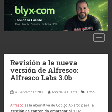
S
k
i
p
t
o
m
TOGGLE
a
i
n
c
Revisión a la nueva
o
versión de Alfresco:
n
Alfresco Labs 3.0b
t
e
n
26 September, 2008
Toni de la Fuente
FLOSS
t
Alfresco
es la alternativa de Código Abierto
para la
gestión de contenido empresarial
(ECM),