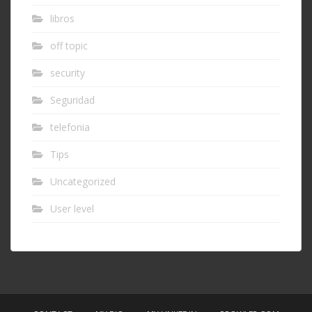
libros
off topic
security
Seguridad
telefonia
Tips
Uncategorized
User level