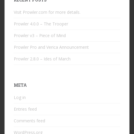
Visit Prowler.com for more details.
Prowler 4.0.0 – The Trooper
Prowler v3 – Piece of Mind
Prowler Pro and Verica Announcement
Prowler 2.8.0 – Ides of March
META
Log in
Entries feed
Comments feed
WordPress.org