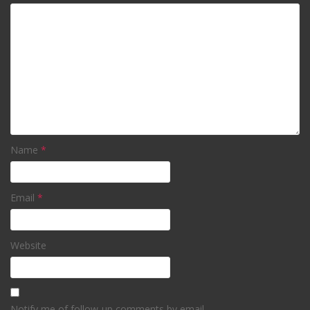
Name
*
Email
*
Website
Notify me of follow-up comments by email.