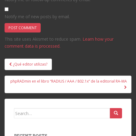
Notify me of new posts by email.
This site uses Akismet to reduce spam.
Learn how your
comment data is processed.
Post
¿Qué editor utilizas?
navigation
phpRADmin en el libro “RADIUS / AAA / 802.1x” de la editorial RA-MA
Search
for:
RECENT POSTS