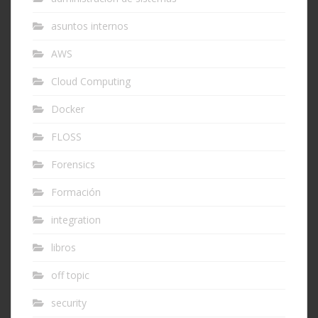
asuntos internos
AWS
Cloud Computing
Docker
FLOSS
Forensics
Formación
integration
libros
off topic
security