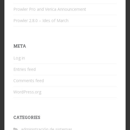
Prowler Pro and Verica Announcement
Prowler 2.8.0 – Ides of March
META
Log in
Entries feed
Comments feed
WordPress.org
CATEGORIES
administración de sistemas