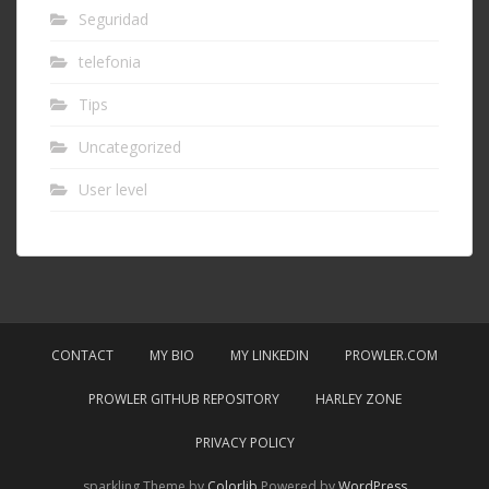
Seguridad
telefonia
Tips
Uncategorized
User level
CONTACT
MY BIO
MY LINKEDIN
PROWLER.COM
PROWLER GITHUB REPOSITORY
HARLEY ZONE
PRIVACY POLICY
sparkling Theme by
Colorlib
Powered by
WordPress