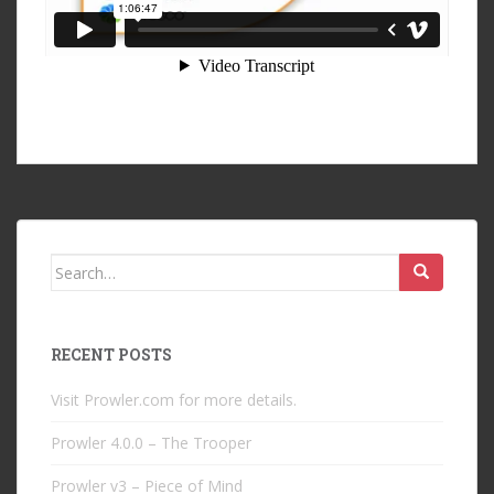
Search
for:
RECENT POSTS
Visit Prowler.com for more details.
Prowler 4.0.0 – The Trooper
Prowler v3 – Piece of Mind