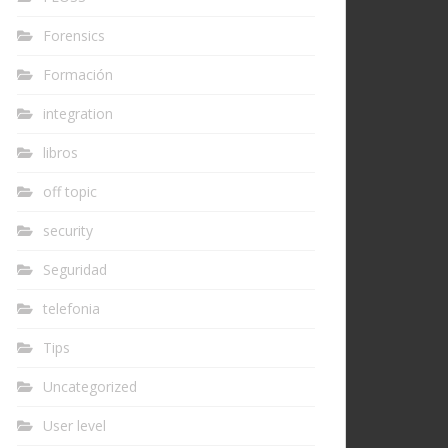
Forensics
Formación
integration
libros
off topic
security
Seguridad
telefonia
Tips
Uncategorized
User level