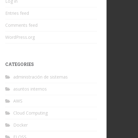
Log in
Entries feed
Comments feed
WordPress.org
CATEGORIES
administración de sistemas
asuntos internos
AWS
Cloud Computing
Docker
FLOSS