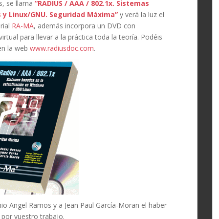
os, se llama
“RADIUS / AAA / 802.1x.
Sistemas
s y Linux/GNU.
Seguridad Máxima”
y verá la luz el
rial
RA-MA
, además incorpora un DVD con
ual para llevar a la práctica toda la teoría. Podéis
en la web
www.radiusdoc.com
.
nio Angel Ramos y a
Jean Paul García-Moran el haber
por vuestro trabajo.