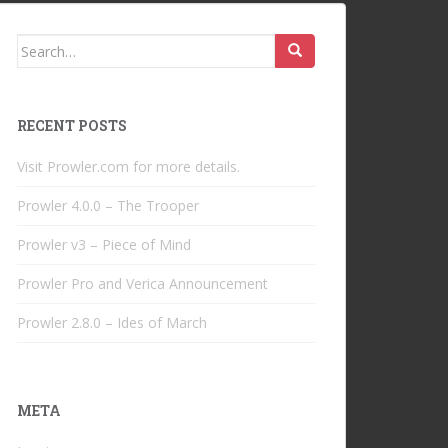
Search
for:
RECENT POSTS
Visit Prowler.com for more details.
Prowler 4.0.0 – The Trooper
Prowler v3 – Piece of Mind
Prowler Pro and Verica Announcement
Prowler 2.8.0 – Ides of March
META