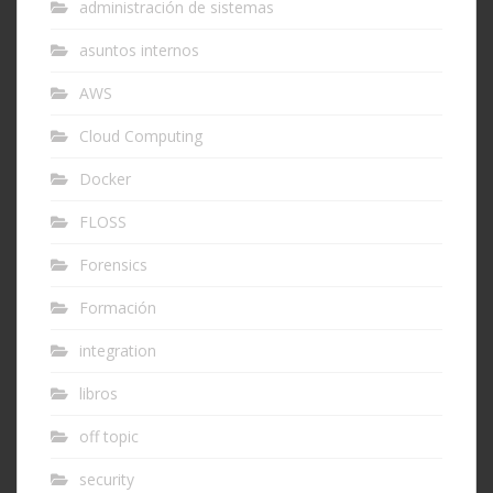
administración de sistemas
asuntos internos
AWS
Cloud Computing
Docker
FLOSS
Forensics
Formación
integration
libros
off topic
security