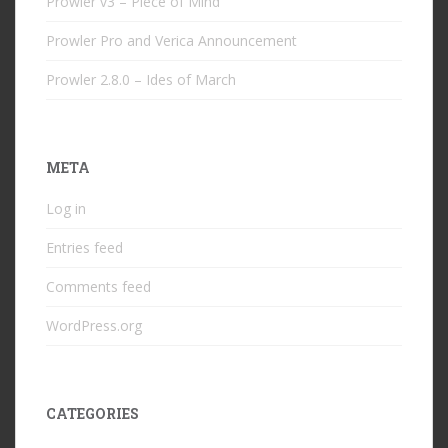
Prowler v3 – Piece of Mind
Prowler Pro and Verica Announcement
Prowler 2.8.0 – Ides of March
META
Log in
Entries feed
Comments feed
WordPress.org
CATEGORIES