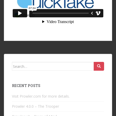
Search
for:
RECENT POSTS
Visit Prowler.com for more details.
Prowler 4.0.0 – The Trooper