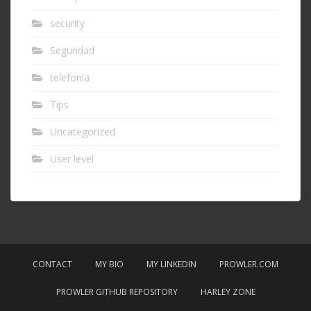
security
Seguridad
telefonia
Tips
Uncategorized
User level
CONTACT
MY BIO
MY LINKEDIN
PROWLER.COM
PROWLER GITHUB REPOSITORY
HARLEY ZONE