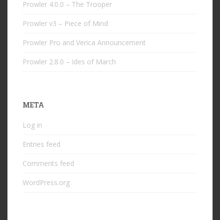
Prowler 4.0.0 – The Trooper
Prowler v3 – Piece of Mind
Prowler Pro and Verica Announcement
Prowler 2.8.0 – Ides of March
META
Log in
Entries feed
Comments feed
WordPress.org