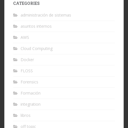
CATEGORIES
administración de sistemas
asuntos internos
AWS
Cloud Computing
Docker
FLOSS
Forensics
Formación
integration
libros
off topic